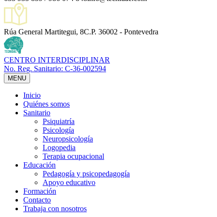
Rúa General Martitegui, 8
C.P. 36002 - Pontevedra
CENTRO INTERDISCIPLINAR
No. Reg. Sanitario: C-36-002594
MENU
Inicio
Quiénes somos
Sanitario
Psiquiatría
Psicología
Neuropsicología
Logopedia
Terapia ocupacional
Educación
Pedagogía y psicopedagogía
Apoyo educativo
Formación
Contacto
Trabaja con nosotros