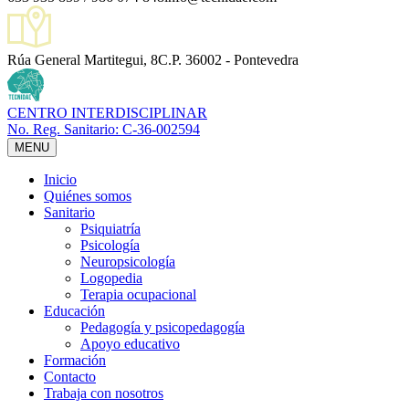
Rúa General Martitegui, 8
C.P. 36002 - Pontevedra
CENTRO INTERDISCIPLINAR
No. Reg. Sanitario: C-36-002594
MENU
Inicio
Quiénes somos
Sanitario
Psiquiatría
Psicología
Neuropsicología
Logopedia
Terapia ocupacional
Educación
Pedagogía y psicopedagogía
Apoyo educativo
Formación
Contacto
Trabaja con nosotros