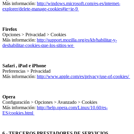
Más información:
http://windows.microsoft.com/es-es/internet-
explorer/delete-manage-cookies#ie=ie-9
Firefox
Opciones > Privacidad > Cookies
Más información:
http://support.mozilla.org/es/kb/habilitar-y-
deshabilitar-cookies-que-los-sitios-we
Safari , iPad e iPhone
Preferencias > Privacidad
Más información:
http://www.apple.com/es/privacy/use-of-cookies/
Opera
Configuración > Opciones > Avanzado > Cookies
Más información:
http://help.opera.com/Linux/10.60/es-
ES/cookies.html
6.- TERCEROS PRESTADORES DE SERVICIOS