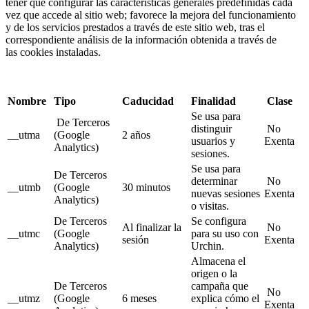
tener que configurar las características generales predefinidas cada
vez que accede al sitio web; favorece la mejora del funcionamiento
y de los servicios prestados a través de este sitio web, tras el
correspondiente análisis de la información obtenida a través de
las cookies instaladas.
Nombre
Tipo
Caducidad
Finalidad
Clase
Se usa para
De Terceros
distinguir
No
__utma
(Google
2 años
usuarios y
Exenta
Analytics)
sesiones.
Se usa para
De Terceros
determinar
No
__utmb
(Google
30 minutos
nuevas sesiones
Exenta
Analytics)
o visitas.
De Terceros
Se configura
Al finalizar la
No
__utmc
(Google
para su uso con
sesión
Exenta
Analytics)
Urchin.
Almacena el
origen o la
De Terceros
campaña que
No
__utmz
(Google
6 meses
explica cómo el
Exenta