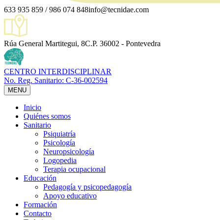
633 935 859 / 986 074 848
info@tecnidae.com
Rúa General Martitegui, 8
C.P. 36002 - Pontevedra
CENTRO INTERDISCIPLINAR
No. Reg. Sanitario: C-36-002594
MENU
Inicio
Quiénes somos
Sanitario
Psiquiatría
Psicología
Neuropsicología
Logopedia
Terapia ocupacional
Educación
Pedagogía y psicopedagogía
Apoyo educativo
Formación
Contacto